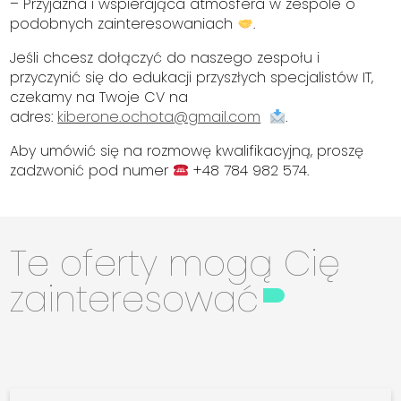
– Przyjazna i wspierająca atmosfera w zespole o
podobnych zainteresowaniach
.
Jeśli chcesz dołączyć do naszego zespołu i
przyczynić się do edukacji przyszłych specjalistów IT,
czekamy na Twoje CV na
adres:
kiberone.ochota@gmail.com
.
Aby umówić się na rozmowę kwalifikacyjną, proszę
zadzwonić pod numer
+48 784 982 574.
Te oferty mogą Cię
zainteresować