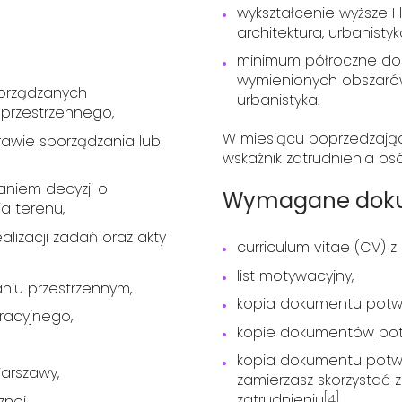
wykształcenie wyższe I
architektura, urbanisty
minimum półroczne do
wymienionych obszarów: 
porządzanych
urbanistyka.
przestrzennego,
W miesiącu poprzedzają
awie sporządzania lub
wskaźnik zatrudnienia osó
niem decyzji o
Wymagane dokum
a terenu,
lizacji zadań oraz akty
curriculum vitae (CV) 
list motywacyjny,
iu przestrzennym,
kopia dokumentu potw
racyjnego,
kopie dokumentów pot
kopia dokumentu potwi
arszawy,
zamierzasz skorzystać
zatrudnieniu
[4]
,
nej,