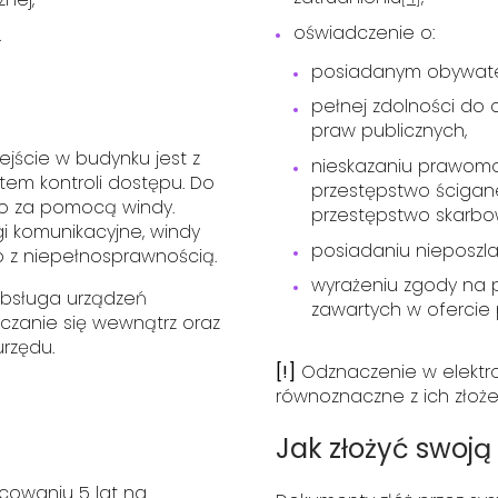
oświadczenie o:
.
posiadanym obywatel
pełnej zdolności do 
praw publicznych,
Wejście w budynku jest z
nieskazaniu prawom
tem kontroli dostępu. Do
przestępstwo ścigan
ko za pomocą windy.
przestępstwo skarbo
i komunikacyjne, windy
posiadaniu nieposzla
 z niepełnosprawnością.
wyrażeniu zgody na
obsługa urządzeń
zawartych w ofercie p
czanie się wewnątrz oraz
urzędu.
[!]
Odznaczenie w elektro
równoznaczne z ich złoż
Jak złożyć swoją
cowaniu 5 lat na