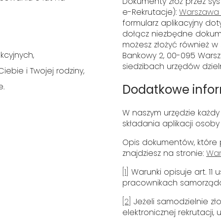
Dokumenty złóż przez syst
e-Rekrutacje):
Warszawa |
formularz aplikacyjny dot
dołącz niezbędne dokumen
możesz złożyć również w s
kcyjnych,
Bankowy 2, 00-095 Warszaw
siedzibach urzędów dzieln
ebie i Twojej rodziny,
e.
Dodatkowe info
W naszym urzędzie każd
składania aplikacji osob
Opis dokumentów, które
znajdziesz na stronie:
War
[1]
Warunki opisuje art. 11 u
pracownikach samorząd
[2]
Jeżeli samodzielnie zł
elektronicznej rekrutacji