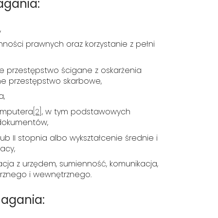
gania:
,
ności prawnych oraz korzystanie z pełni
e przestępstwo ścigane z oskarżenia
ne przestępstwo skarbowe,
a,
omputera
[2]
, w tym podstawowych
dokumentów,
lub II stopnia albo wykształcenie średnie i
acy,
acja z urzędem, sumienność, komunikacja,
trznego i wewnętrznego.
agania: