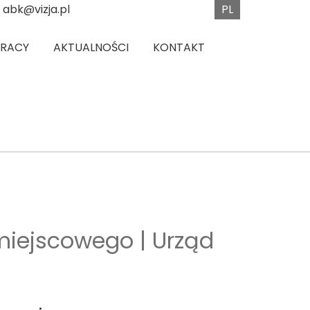
PL
abk@vizja.pl
PRACY
AKTUALNOŚCI
KONTAKT
 miejscowego | Urząd