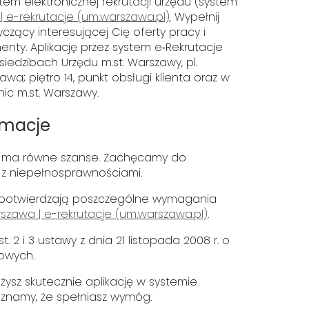
em elektronicznej rekrutacji urzędu (system
 e-rekrutacje (um.warszawa.pl)
. Wypełnij
yczący interesującej Cię oferty pracy i
ty. Aplikację przez system e‑Rekrutacje
iedzibach Urzędu m.st. Warszawy, pl.
a; piętro 14, punkt obsługi klienta oraz w
ic m.st. Warszawy.
rmacje
y ma równe szanse. Zachęcamy do
y z niepełnosprawnościami.
 potwierdzają poszczególne wymagania
szawa | e-rekrutacje (um.warszawa.pl)
.
st. 2 i 3 ustawy z dnia 21 listopada 2008 r. o
owych.
ożysz skutecznie aplikację w systemie
, uznamy, że spełniasz wymóg.