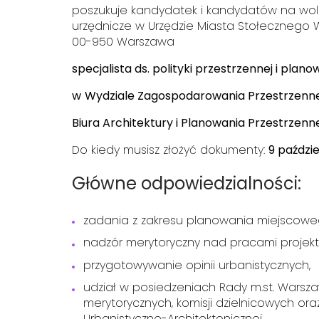
poszukuje kandydatek i kandydatów na wol
urzędnicze w Urzędzie Miasta Stołecznego W
00-950 Warszawa
specjalista ds. polityki przestrzennej i pla
w
Wydziale Zagospodarowania Przestrzenn
Biura Architektury i Planowania Przestrzen
Do kiedy musisz złożyć dokumenty:
9 paździe
Główne odpowiedzialności:
zadania z zakresu planowania miejscowe
nadzór merytoryczny nad pracami projek
przygotowywanie opinii urbanistycznych,
udział w posiedzeniach Rady m.st. Warszawy
merytorycznych, komisji dzielnicowych oraz 
Urbanistyczno-Architektonicznej.