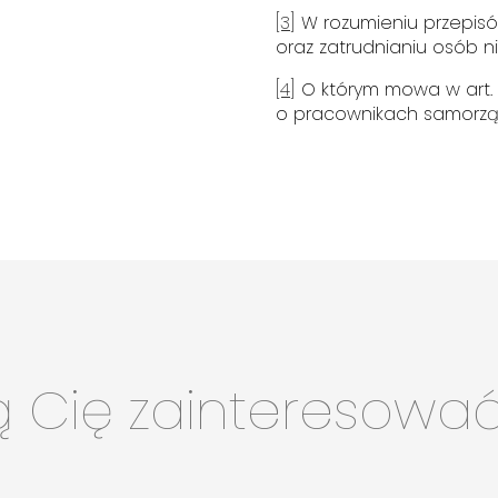
[3]
W rozumieniu przepisów
oraz zatrudnianiu osób 
[4]
O którym mowa w art. 13
o pracownikach samorz
ą Cię zainteresowa