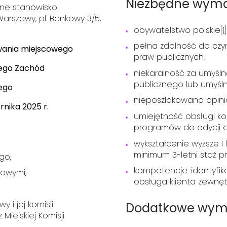
Niezbędne wyma
ne stanowisko
arszawy, pl. Bankowy 3/5,
obywatelstwo polskie
[1]
pełna zdolność do czyn
nowania miejscowego
praw publicznych,
ego Zachód
niekaralność za umyśln
publicznego lub umyśl
nego
nieposzlakowana opini
rnika 2025 r.
umiejętność obsługi k
programów do edycji 
wykształcenie wyższe I 
minimum 3-letni staż pr
go,
kompetencje: identyfik
towymi,
obsługa klienta zewnę
 i jej komisji
Dodatkowe wym
Miejskiej Komisji