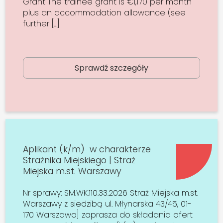
Grant The trainee grant is €1,170 per month
plus an accommodation allowance (see
further […]
Sprawdź szczegóły
Aplikant (k/m) w charakterze
Strażnika Miejskiego | Straż
Miejska m.st. Warszawy
Nr sprawy: SM.WK.110.33.2026 Straż Miejska m.st.
Warszawy z siedzibą ul. Młynarska 43/45, 01-
170 Warszawa] zaprasza do składania ofert