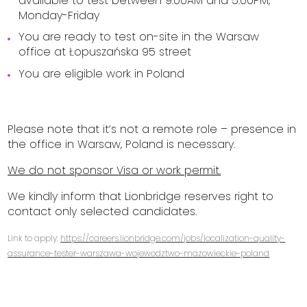
available to test between 9:00AM and 5:00PM,
Monday-Friday
You are ready to test on-site in the Warsaw
office at Łopuszańska 95 street
You are eligible work in Poland
Please note that it’s not a remote role – presence in
the office in Warsaw, Poland is necessary.
We do not sponsor Visa or work permit.
We kindly inform that Lionbridge reserves right to
contact only selected candidates.
Link to apply:
https://careers.lionbridge.com/jobs/localization-quality-
assurance-tester-warszawa-wojewodztwo-mazowieckie-poland