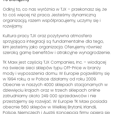
Odkryj to, co nas wyróżnia w TJX – przekonasz się, że
to coś więcej niż praca. Jesteśmy dynamiczną
organizacją, razem współpracujemy, uczymy się i
rozwijamy.
Kultura pracy TJX oraz pozytywna atmosfera
sprzyjająca integracji są fundamentalne dla tego,
kim jesteśmy jako organizacja. Oferujemy również
szeroką gamę benefitów i atrakcyjne wynagrodzenie.
TK Maxx jest częścią TJX Companies, Inc. – wiodącej
na świecie sieci sklepów typu Off-Price w branży
mody i wyposażenia domu. W Europie pojawiliśmy się
w 1994 roku, a w Polsce działamy od roku 2009.
Obecnie w naszych 4000 sklepach stacjonarnych w
dziewięciu krajach oraz w trzech sklepach online
zatrudniamy około 249 000 sprzedawców i nie
przestajemy się rozwijać. W Europie TK Maxx posiada
obecnie 560 sklepów w Wielkiej Brytanii, Irlandii,
Polsce, Niemczech i Austrii. Koncepcja firmy opiera się