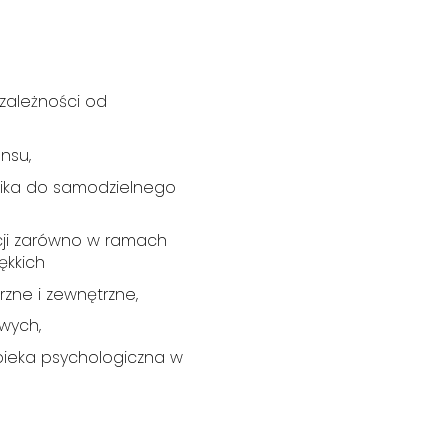
zależności od
nsu,
nika do samodzielnego
cji zarówno w ramach
ękkich
rzne i zewnętrzne,
owych,
ieka psychologiczna w