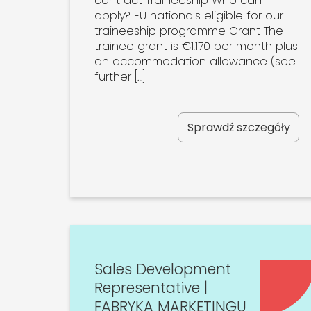
contract Traineeship Who can
apply? EU nationals eligible for our
traineeship programme Grant The
trainee grant is €1,170 per month plus
an accommodation allowance (see
further […]
Sprawdź szczegóły
Sales Development
Representative |
FABRYKA MARKETINGU