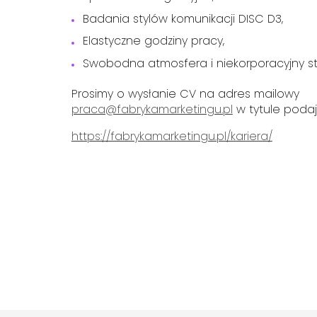
Badania stylów komunikacji DISC D3,
Elastyczne godziny pracy,
Swobodna atmosfera i niekorporacyjny sty
Prosimy o wysłanie CV na adres mailowy
praca@fabrykamarketingu.pl
w tytule poda
https://fabrykamarketingu.pl/kariera/