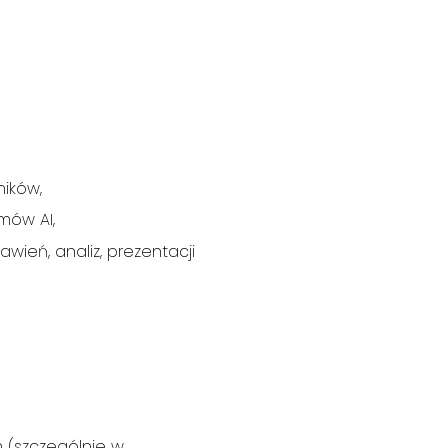
ników,
mów AI,
wień, analiz, prezentacji
 (szczególnie w