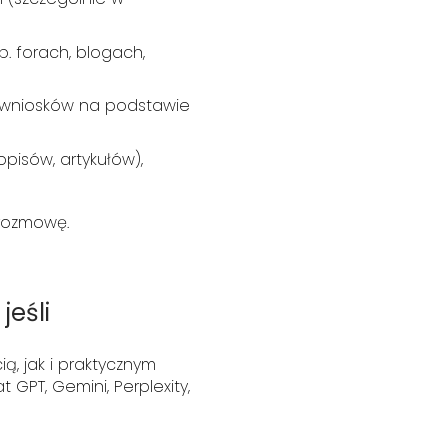
. forach, blogach,
a wniosków na podstawie
pisów, artykułów),
 rozmowę.
eśli
, jak i praktycznym
 GPT, Gemini, Perplexity,