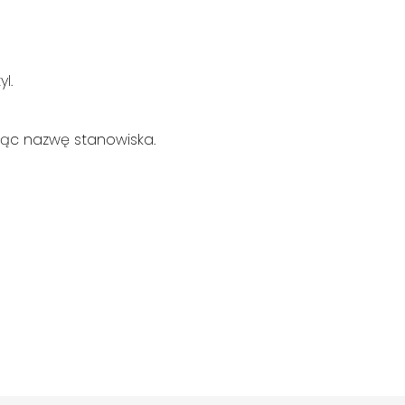
l.
jąc nazwę stanowiska.