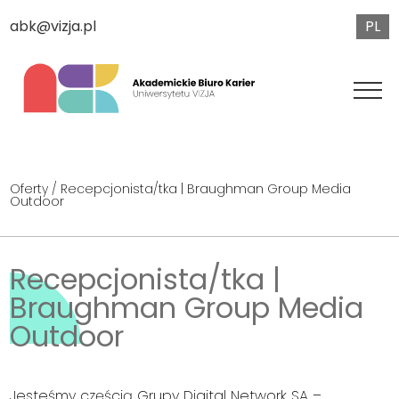
PL
abk@vizja.pl
Oferty
/ Recepcjonista/tka | Braughman Group Media
Outdoor
Recepcjonista/tka |
Braughman Group Media
Outdoor
Jesteśmy częścią Grupy Digital Network SA –