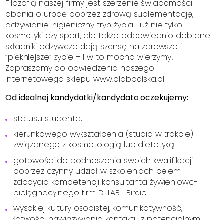
Filozofią naszej firmy jest szerzenie świadomości
dbania o urodę poprzez zdrową suplementację,
odżywianie, higieniczny tryb życia. Już nie tylko
kosmetyki czy sport, ale także odpowiednio dobrane
składniki odżywcze dają szansę na zdrowsze i
“piękniejsze” życie – i w to mocno wierzymy!
Zapraszamy do odwiedzenia naszego
internetowego sklepu www.dlabpolska.pl
Od idealnej kandydatki/kandydata oczekujemy:
statusu studenta,
kierunkowego wykształcenia (studia w trakcie)
związanego z kosmetologią lub dietetyką
gotowości do podnoszenia swoich kwalifikacji
poprzez czynny udział w szkoleniach celem
zdobycia kompetencji konsultanta żywieniowo-
pielęgnacyjnego firm D-LAB i Birdie
wysokiej kultury osobistej, komunikatywność,
łatwości nawiązywania kontaktu z potencjalnym