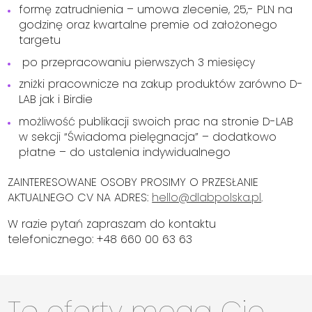
formę zatrudnienia – umowa zlecenie, 25,- PLN na
godzinę oraz kwartalne premie od założonego
targetu
po przepracowaniu pierwszych 3 miesięcy
zniżki pracownicze na zakup produktów zarówno D-
LAB jak i Birdie
możliwość publikacji swoich prac na stronie D-LAB
w sekcji “Świadoma pielęgnacja” – dodatkowo
płatne – do ustalenia indywidualnego
ZAINTERESOWANE OSOBY PROSIMY O PRZESŁANIE
AKTUALNEGO CV NA ADRES:
hello@dlabpolska.pl
.
W razie pytań zapraszam do kontaktu
telefonicznego: +48 660 00 63 63
Te oferty mogą Cię