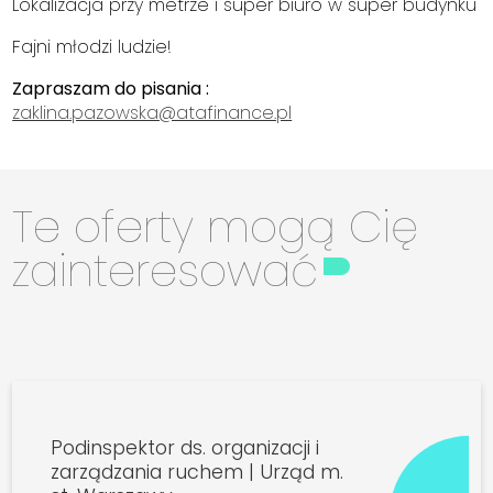
Lokalizacja przy metrze i super biuro w super budynku
Fajni młodzi ludzie!
Zapraszam do pisania :
zaklina.pazowska@atafinance.pl
Te oferty mogą Cię
zainteresować
Podinspektor ds. organizacji i
zarządzania ruchem | Urząd m.