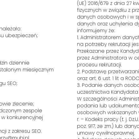
(UE) 2016/679 z dnia 27 k
fizycznych w związku z p
danych osobowych i w s
danych oraz uchylenia dy
należało:
informujemy że:
su ubezpieczeń;
1. Administratorem dan
na potrzeby rekrutacji jest
Przekazane przez Kandy
przez Administratora w 
zin dziennie
procesu rekrutacji.
ustalonym miesięcznym
2. Podstawę przetwarzania
oraz art. 6 ust. 1 lit a RODO
gu SEO;
3. Podanie danych osobo
uczestnictwa Kandydata w
W szczególności Admini
wie zlecenie;
podania lub udokument
adczonym zespole
osobowych wskazanych w a
 w konkurencyjnej
r. – Kodeks pracy (t. j. Dz.U.
poz. 917, ze zm.) lub d
ji z zakresu SEO.
umowy cywilnoprawnej.
erzy@mubi.pl