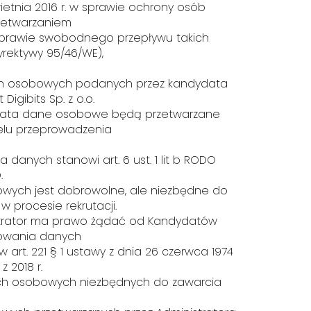
wietnia 2016 r. w sprawie ochrony osób
rzetwarzaniem
prawie swobodnego przepływu takich
rektywy 95/46/WE),
ych osobowych podanych przez kandydata
 Digibits Sp. z o.o.
data dane osobowe będą przetwarzane
celu przeprowadzenia
 danych stanowi art. 6 ust. 1 lit b RODO
.
wych jest dobrowolne, ale niezbędne do
 procesie rekrutacji.
strator ma prawo żądać od Kandydatów
owania danych
rt. 221 § 1 ustawy z dnia 26 czerwca 1974
 z 2018 r.
anych osobowych niezbędnych do zawarcia