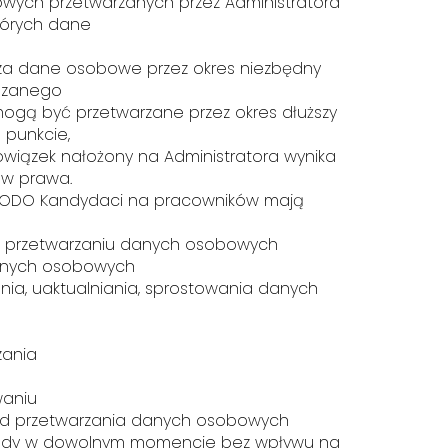
wych przetwarzanych przez Administratora
których dane
arza dane osobowe przez okres niezbędny
kazanego
mogą być przetwarzane przez okres dłuższy
 punkcie,
owiązek nałożony na Administratora wynika
ów prawa.
 RODO Kandydaci na pracowników mają
o przetwarzaniu danych osobowych
anych osobowych
ania, uaktualniania, sprostowania danych
zania
waniu
 od przetwarzania danych osobowych
zgody w dowolnym momencie bez wpływu na