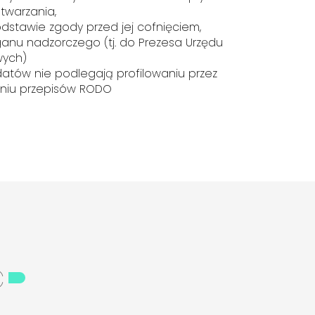
twarzania,
stawie zgody przed jej cofnięciem,
rganu nadzorczego (tj. do Prezesa Urzędu
ych)
tów nie podlegają profilowaniu przez
eniu przepisów RODO
ć