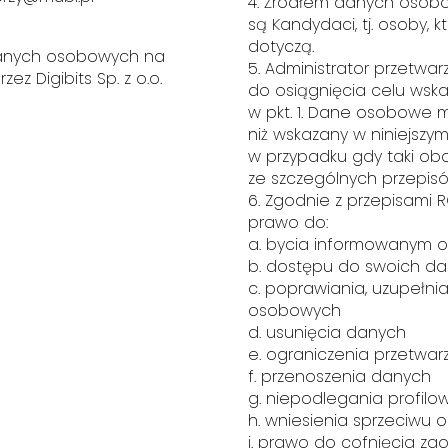
4. Źródłem danych osobo
są Kandydaci, tj. osoby, 
dotyczą.
danych osobowych na
5. Administrator przetw
ez Digibits Sp. z o.o.
do osiągnięcia celu ws
w pkt. 1. Dane osobowe 
niż wskazany w niniejszym
w przypadku gdy taki ob
ze szczególnych przepis
6. Zgodnie z przepisami
prawo do:
a. bycia informowanym 
b. dostępu do swoich d
c. poprawiania, uzupełni
osobowych
d. usunięcia danych
e. ograniczenia przetwar
f. przenoszenia danych
g. niepodlegania profilo
h. wniesienia sprzeciwu
i. prawo do cofnięcia 