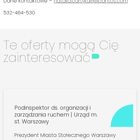
Dane kontaktowe –
natalia.partyka@lxpantos.com
532-464-530
Te oferty mogą Cię
zainteresować
Podinspektor ds. organizacji i
zarządzania ruchem | Urząd m.
st. Warszawy
Prezydent Miasta Stołecznego Warszawy