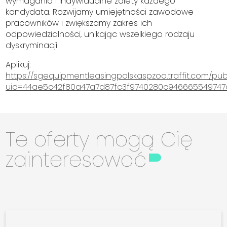
wymagania i indywidualne zalety każdego
kandydata. Rozwijamy umiejętności zawodowe
pracowników i zwiększamy zakres ich
odpowiedzialności, unikając wszelkiego rodzaju
dyskryminacji
Aplikuj:
https://sgequipmentleasingpolskaspzoo.traffit.com/pub
uid=44ae5c42f80a47a7d87fc3f9740280c946665549747
Te oferty mogą Cię
zainteresować