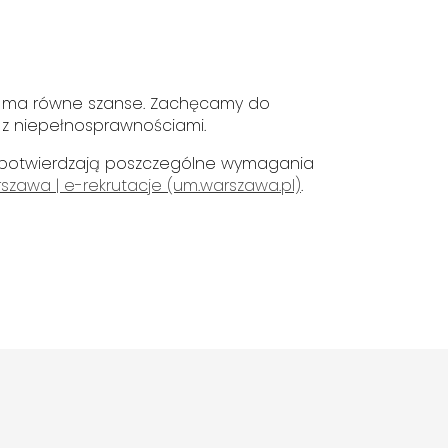
y ma równe szanse. Zachęcamy do
y z niepełnosprawnościami.
 potwierdzają poszczególne wymagania
szawa | e-rekrutacje (um.warszawa.pl)
.