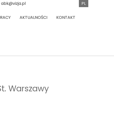
PL
abk@vizja.pl
PRACY
AKTUALNOŚCI
KONTAKT
 St. Warszawy