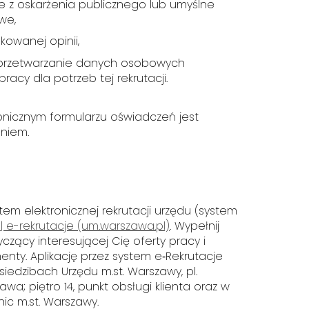
e z oskarżenia publicznego lub umyślne
we,
kowanej opinii,
 przetwarzanie danych osobowych
racy dla potrzeb tej rekrutacji.
nicznym formularzu oświadczeń jest
eniem.
em elektronicznej rekrutacji urzędu (system
 e-rekrutacje (um.warszawa.pl)
. Wypełnij
yczący interesującej Cię oferty pracy i
ty. Aplikację przez system e‑Rekrutacje
iedzibach Urzędu m.st. Warszawy, pl.
a; piętro 14, punkt obsługi klienta oraz w
ic m.st. Warszawy.