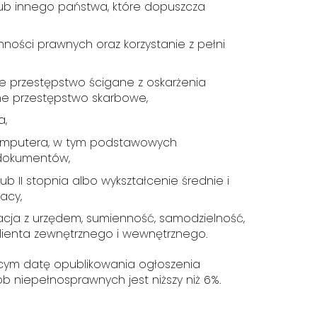
lub innego państwa, które dopuszcza
ności prawnych oraz korzystanie z pełni
e przestępstwo ścigane z oskarżenia
ne przestępstwo skarbowe,
a,
komputera, w tym podstawowych
dokumentów,
lub II stopnia albo wykształcenie średnie i
acy,
acja z urzędem, sumienność, samodzielność,
klienta zewnętrznego i wewnętrznego.
cym datę opublikowania ogłoszenia
b niepełnosprawnych jest niższy niż 6%.