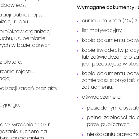
dpowiedzi,
Wymagane dokumenty i o
acji publicznej w
curriculum vitae (CV) 
zacji ruchu,
list motywacyjny,
projektów organizacji
ruchu, uzupełnianie
kopia dokumentu potw
nnych w bazie danych
kopie świadectw pracy
lub zaświadczenie o zat
 plotera,
jeśli pozostajesz w sto
zenie rejestru
kopia dokumentu potwi
cja,
zamierzasz skorzystać
zatrudnieniu,
lizacji zadań oraz akty
oświadczenie o:
cyjnego,
posiadanym obywatel
pełnej zdolności do 
praw publicznych,
ia 23 września 2003 r.
ądzania ruchem na
nieskazaniu prawom
tym zarządzaniem.