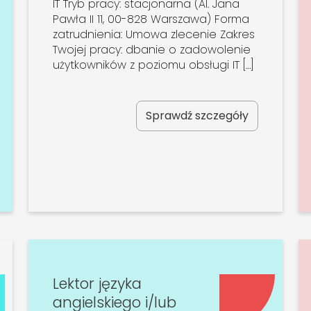
IT Tryb pracy: stacjonarna (Al. Jana
Pawła II 11, 00-828 Warszawa) Forma
zatrudnienia: Umowa zlecenie Zakres
Twojej pracy: dbanie o zadowolenie
użytkowników z poziomu obsługi IT […]
Sprawdź szczegóły
Lektor języka
angielskiego i/lub