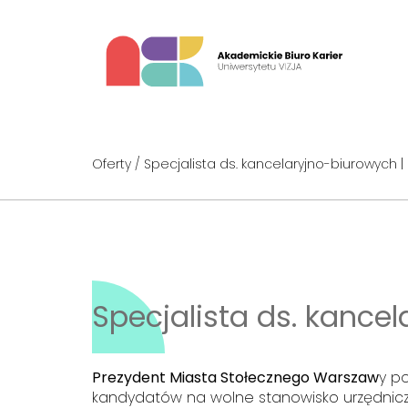
Oferty
/ Specjalista ds. kancelaryjno-biurowych |
Specjalista ds. kance
Prezydent Miasta Stołecznego Warszaw
y p
kandydatów na wolne stanowisko urzędnicz