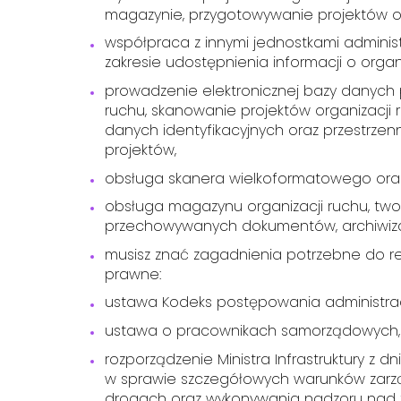
magazynie, przygotowywanie projektów o
współpraca z innymi jednostkami administr
zakresie udostępnienia informacji o organi
prowadzenie elektronicznej bazy danych 
ruchu, skanowanie projektów organizacji 
danych identyfikacyjnych oraz przestrze
projektów,
obsługa skanera wielkoformatowego oraz
obsługa magazynu organizacji ruchu, twor
przechowywanych dokumentów, archiwiza
musisz znać zagadnienia potrzebne do rea
prawne:
ustawa Kodeks postępowania administra
ustawa o pracownikach samorządowych,
rozporządzenie Ministra Infrastruktury z dn
w sprawie szczegółowych warunków zarz
drogach oraz wykonywania nadzoru nad 