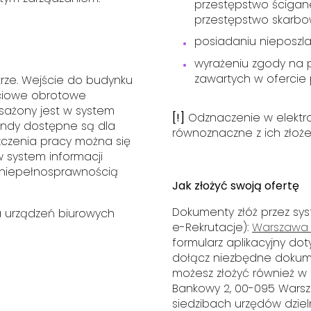
przestępstwo ścigan
przestępstwo skarbo
posiadaniu nieposzla
wyrażeniu zgody na
zawartych w ofercie p
ętrze. Wejście do budynku
ściowe obrotowe
sażony jest w system
[!]
Odznaczenie w elektro
windy dostępne są dla
równoznaczne z ich złoż
czenia pracy można się
 system informacji
 niepełnosprawnością
Jak złożyć swoją ofertę
Dokumenty złóż przez syst
a urządzeń biurowych
e-Rekrutacje):
Warszawa |
formularz aplikacyjny dot
dołącz niezbędne dokumen
możesz złożyć również w s
Bankowy 2, 00-095 Warszaw
siedzibach urzędów dzieln