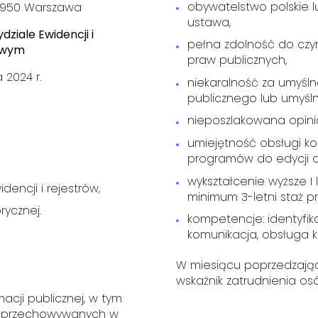
obywatelstwo polskie 
0-950 Warszawa
ustawa,
dziale Ewidencji i
pełna zdolność do czyn
owym
praw publicznych,
 2024 r.
niekaralność za umyśln
publicznego lub umyśl
nieposzlakowana opini
umiejętność obsługi 
programów do edycji 
wykształcenie wyższe I 
encji i rejestrów,
minimum 3-letni staż pr
rycznej.
kompetencje: identyfik
komunikacja, obsługa 
W miesiącu poprzedzają
wskaźnik zatrudnienia osó
cji publicznej, w tym
hu przechowywanych w