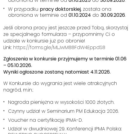
obroniona w terminie od
01.10.2025
do
30.09.2026
.
W przypadku
pracy doktorskiej
, została ona
obroniona w terminie od
01.10.2024
do
30.09.2026
.
Jeśli obrona pracy jest jeszcze przed Tobą, skorzystaj
ze specjalnego formularza – przypomnimy Ci o
udziale w konkursie już po obronie!
Link:
https://forms.gle/MLJwM88FdW4EppdS8
Zgłoszenia w konkursie przyjmujemy w terminie 01.06
– 05.10.2026.
Wyniki ogłoszone zostaną natomiast 4.11.2026.
W Konkursie do wygrania jest wiele atrakcyjnych
nagród, m.in.:
Nagroda pieniężna w wysokości 1000 złotych.
Czynny udział w Seminarium PM Edukacja 2026.
Voucher na certyfikację IPMA-D.
Udział w dwudniowej 29. Konferencji IPMA Polska: