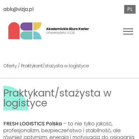
PL
abk@vizja.pl
Oferty
/ Praktykant/stażysta w logistyce
Praktykant/stażysta w
logistyce
FRESH LOGISTICS Polska
– to nie tylko jakość,
profesjonalizm, bezpieczeństwo i stabilność, ale
również optymizm, energia i motywacja do osiągania