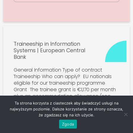
Traineeship in Information
Systems | European Central
Bank
General Information Type of contract
Traineeship Who can apply? EU nationals
eligible for our traineeship programme
Grant The trainee grant is €1,170 per month
plus an accommodation allowance (see
further […]
Ta strona korzysta z ciasteczek aby świadczyć usługi na
najwyższym poziomie. Dalsze korzystanie ze strony oznacza,
że zgadzasz się na ich użycie.
Zgoda
Sprawdź szczegóły