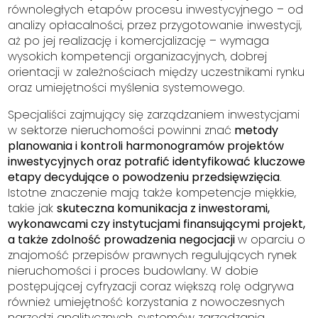
równoległych etapów procesu inwestycyjnego – od
analizy opłacalności, przez przygotowanie inwestycji,
aż po jej realizację i komercjalizację – wymaga
wysokich kompetencji organizacyjnych, dobrej
orientacji w zależnościach między uczestnikami rynku
oraz umiejętności myślenia systemowego.
Specjaliści zajmujący się zarządzaniem inwestycjami
w sektorze nieruchomości powinni znać
metody
planowania i kontroli harmonogramów projektów
inwestycyjnych oraz potrafić identyfikować kluczowe
etapy decydujące o powodzeniu przedsięwzięcia
.
Istotne znaczenie mają także kompetencje miękkie,
takie jak
skuteczna komunikacja z inwestorami,
wykonawcami czy instytucjami finansującymi projekt,
a także zdolność prowadzenia negocjacji
w oparciu o
znajomość przepisów prawnych regulujących rynek
nieruchomości i proces budowlany. W dobie
postępującej cyfryzacji coraz większą rolę odgrywa
również umiejętność korzystania z nowoczesnych
narzędzi analitycznych, systemów zarządzania