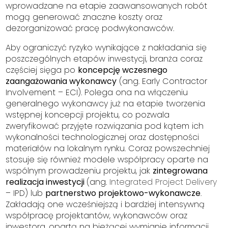
wprowadzane na etapie zaawansowanych robót
mogą generować znaczne koszty oraz
dezorganizować pracę podwykonawców.
Aby ograniczyć ryzyko wynikające z nakładania się
poszczególnych etapów inwestycji, branża coraz
częściej sięga po
koncepcję wczesnego
zaangażowania wykonawcy
(ang.
Early Contractor
Involvement
– ECI). Polega ona na włączeniu
generalnego wykonawcy już na etapie tworzenia
wstępnej koncepcji projektu, co pozwala
zweryfikować przyjęte rozwiązania pod kątem ich
wykonalności technologicznej oraz dostępności
materiałów na lokalnym rynku. Coraz powszechniej
stosuje się również modele współpracy oparte na
wspólnym prowadzeniu projektu, jak
zintegrowana
realizacja inwestycji
(ang.
Integrated Project Delivery
– IPD) lub
partnerstwo projektowo-wykonawcze
.
Zakładają one wcześniejszą i bardziej intensywną
współpracę projektantów, wykonawców oraz
inwestora, opartą na bieżącej wymianie informacji