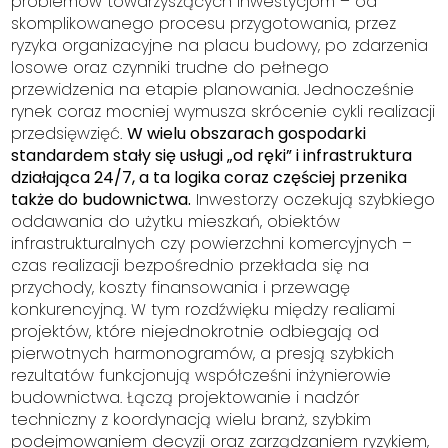
problemów towarzyszących inwestycjom – od
skomplikowanego procesu przygotowania, przez
ryzyka organizacyjne na placu budowy, po zdarzenia
losowe oraz czynniki trudne do pełnego
przewidzenia na etapie planowania. Jednocześnie
rynek coraz mocniej wymusza skrócenie cykli realizacji
przedsięwzięć.
W wielu obszarach gospodarki
standardem stały się usługi „od ręki” i infrastruktura
działająca 24/7, a ta logika coraz częściej przenika
także do budownictwa.
Inwestorzy oczekują szybkiego
oddawania do użytku mieszkań, obiektów
infrastrukturalnych czy powierzchni komercyjnych –
czas realizacji bezpośrednio przekłada się na
przychody, koszty finansowania i przewagę
konkurencyjną. W tym rozdźwięku między realiami
projektów, które niejednokrotnie odbiegają od
pierwotnych harmonogramów, a presją szybkich
rezultatów funkcjonują współcześni inżynierowie
budownictwa. Łączą projektowanie i nadzór
techniczny z koordynacją wielu branż, szybkim
podejmowaniem decyzji oraz zarządzaniem ryzykiem,