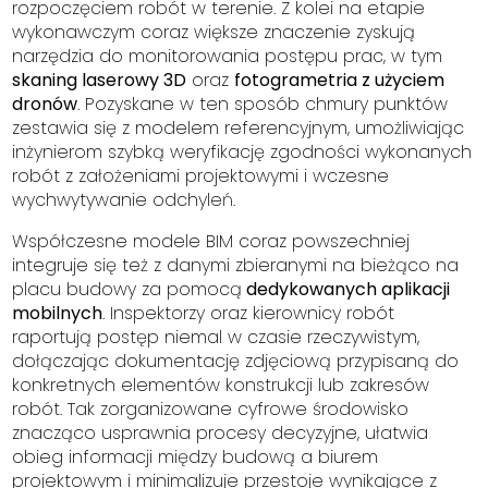
rozpoczęciem robót w terenie. Z kolei na etapie
wykonawczym coraz większe znaczenie zyskują
narzędzia do monitorowania postępu prac, w tym
skaning laserowy 3D
oraz
fotogrametria z użyciem
dronów
. Pozyskane w ten sposób chmury punktów
zestawia się z modelem referencyjnym, umożliwiając
inżynierom szybką weryfikację zgodności wykonanych
robót z założeniami projektowymi i wczesne
wychwytywanie odchyleń.
Współczesne modele BIM coraz powszechniej
integruje się też z danymi zbieranymi na bieżąco na
placu budowy za pomocą
dedykowanych aplikacji
mobilnych
. Inspektorzy oraz kierownicy robót
raportują postęp niemal w czasie rzeczywistym,
dołączając dokumentację zdjęciową przypisaną do
konkretnych elementów konstrukcji lub zakresów
robót. Tak zorganizowane cyfrowe środowisko
znacząco usprawnia procesy decyzyjne, ułatwia
obieg informacji między budową a biurem
projektowym i minimalizuje przestoje wynikające z