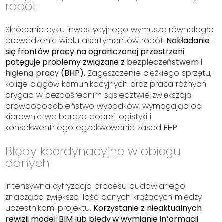
robót
Skrócenie cyklu inwestycyjnego wymusza równoległe
prowadzenie wielu asortymentów robót.
Nakładanie
się frontów pracy na ograniczonej przestrzeni
potęguje problemy związane z
bezpieczeństwem i
higieną pracy
(BHP).
Zagęszczenie ciężkiego sprzętu,
kolizje ciągów komunikacyjnych oraz praca różnych
brygad w bezpośrednim sąsiedztwie zwiększają
prawdopodobieństwo wypadków, wymagając od
kierownictwa bardzo dobrej logistyki i
konsekwentnego egzekwowania zasad BHP.
Błędy koordynacyjne w obiegu
danych
Intensywna cyfryzacja procesu budowlanego
znacząco zwiększa ilość danych krążących między
uczestnikami projektu.
Korzystanie z nieaktualnych
rewizji modeli BIM lub błędy w wymianie informacji