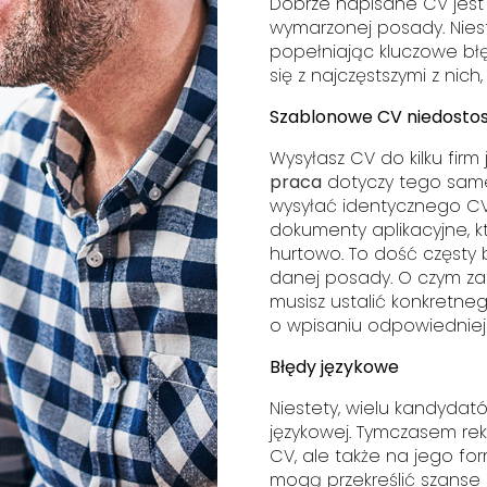
Dobrze napisane CV jest
wymarzonej posady. Niest
popełniając kluczowe b
się z najczęstszymi z nich
Szablonowe CV niedosto
Wysyłasz CV do kilku firm
praca
dotyczy tego same
wysyłać identycznego C
dokumenty aplikacyjne, k
hurtowo. To dość częsty 
danej posady. O czym z
musisz ustalić konkretn
o wpisaniu odpowiedniej
Błędy językowe
Niestety, wielu kandyda
językowej. Tymczasem rek
CV, ale także na jego fo
mogą przekreślić szanse