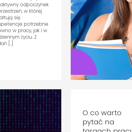
 aktywny odpoczynek.
przestrzeń, w której
ałtują się
petencje potrzebne
ówno w pracy, jak i w
ziennym życiu. Z
ań […]
O co warto
pytać na
targach prac