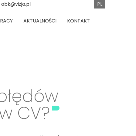
PL
abk@vizja.pl
PRACY
AKTUALNOŚCI
KONTAKT
 błędów
 w CV?