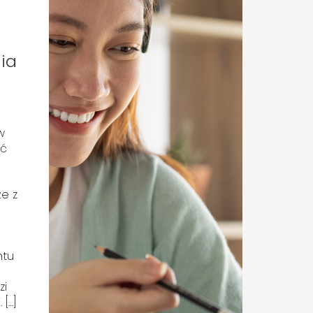
ia
w
ać
że z
ntu
zi
 […]