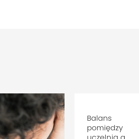
Balans
pomiędzy
uczelnią a