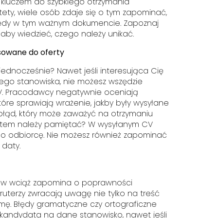
 kluczem do szybkiego otrzymania
ety, wiele osób zdaje się o tym zapominać,
łędy w tym ważnym dokumencie. Zapoznaj
, aby wiedzieć, czego należy unikać.
sowane do oferty
 jednocześnie? Nawet jeśli interesująca Cię
go stanowiska, nie możesz wszędzie
V. Pracodawcy negatywnie oceniają
tóre sprawiają wrażenie, jakby były wysyłane
błąd, który może zaważyć na otrzymaniu
atem należy pamiętać? W wysyłanym CV
ego odbiorcę. Nie możesz również zapominać
 daty.
tów wciąż zapomina o poprawności
ruterzy zwracają uwagę nie tylko na treść
rmę. Błędy gramatyczne czy ortograficzne
 kandydata na dane stanowisko, nawet jeśli