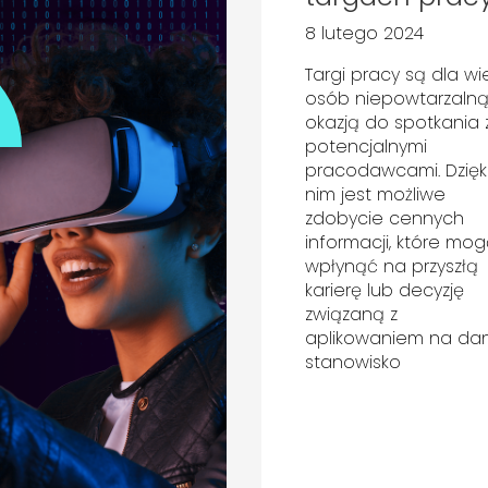
8 lutego 2024
Targi pracy są dla wi
osób niepowtarzaln
okazją do spotkania 
potencjalnymi
pracodawcami. Dzięk
nim jest możliwe
zdobycie cennych
informacji, które mo
wpłynąć na przyszłą
karierę lub decyzję
związaną z
aplikowaniem na da
stanowisko