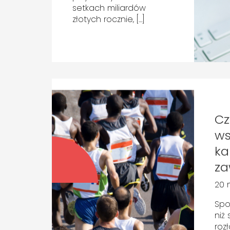
setkach miliardów
złotych rocznie, […]
Cz
w
ka
z
20 
Spo
niż
roz