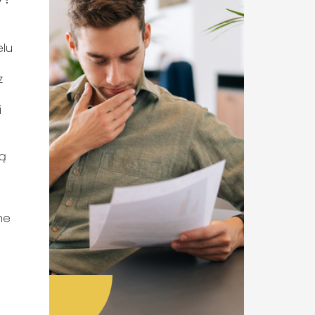
elu
ą
z
i
gą
ne