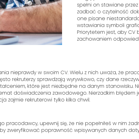
spełni on stawiane przez
zadbać o czytelność dok
one pisane niestandardo
wstawiania symboli grafi
Priorytetem jest, aby CV 
zachowaniem odpowiedni
sania nieprawdy w swoim CV. Wielu z nich uważa, że pra
często rekruterzy sprawdzają wyrywkowo, czy dane rzeczy
tałceniem, które jest niezbędne na danym stanowisku. Nie
temat doświadczenia zawodowego. Nierzadkim błędem je
 zajmie rekruterowi tylko kilka chwil.
o pracodawcy, upewnij się, że nie popełniłeś w nim ża
kże, aby zweryfikować poprawność wpisywanych danych do