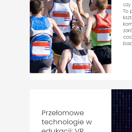
czy
To 
kszt
kom
zar
cod
bad
Przełomowe
technologie w
edukacji: VR