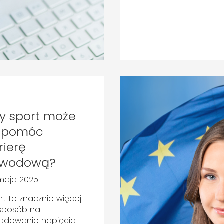
y sport może
spomóc
rierę
awodową?
maja 2025
rt to znacznie więcej
 sposób na
ładowanie napięcia